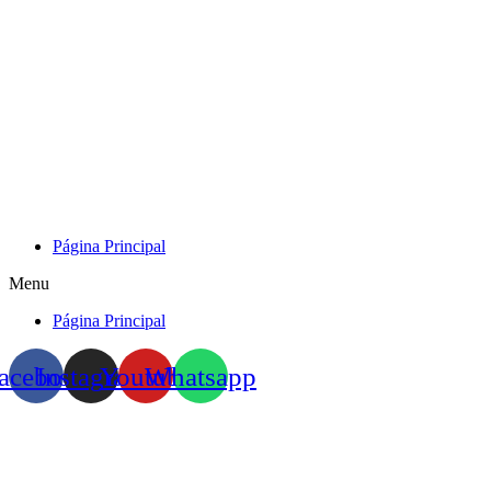
Skip
to
content
Página Principal
Menu
Página Principal
acebook
Instagram
Youtube
Whatsapp