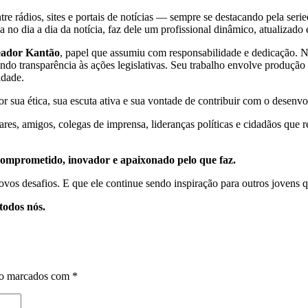
 rádios, sites e portais de notícias — sempre se destacando pela serie
ida no dia a dia da notícia, faz dele um profissional dinâmico, atualiza
eador Kantão
, papel que assumiu com responsabilidade e dedicação. N
ndo transparência às ações legislativas. Seu trabalho envolve produção 
idade.
r sua ética, sua escuta ativa e sua vontade de contribuir com o desenvo
res, amigos, colegas de imprensa, lideranças políticas e cidadãos que 
 comprometido, inovador e apaixonado pelo que faz.
 novos desafios. E que ele continue sendo inspiração para outros joven
todos nós.
ão marcados com
*