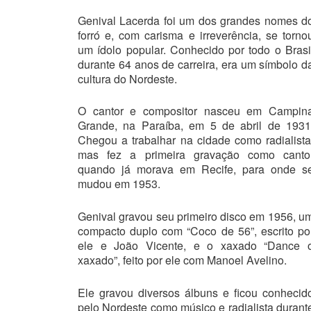
Genival Lacerda foi um dos grandes nomes d
forró e, com carisma e irreverência, se torno
um ídolo popular. Conhecido por todo o Brasi
durante 64 anos de carreira, era um símbolo d
cultura do Nordeste.
O cantor e compositor nasceu em Campin
Grande, na Paraíba, em 5 de abril de 1931
Chegou a trabalhar na cidade como radialista
mas fez a primeira gravação como canto
quando já morava em Recife, para onde s
mudou em 1953.
Genival gravou seu primeiro disco em 1956, u
compacto duplo com “Coco de 56”, escrito po
ele e João Vicente, e o xaxado “Dance 
xaxado”, feito por ele com Manoel Avelino.
Ele gravou diversos álbuns e ficou conhecid
pelo Nordeste como músico e radialista durant