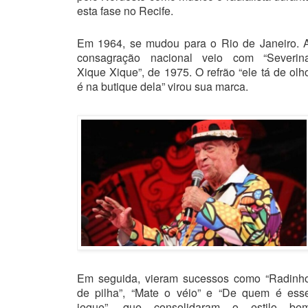
esta fase no Recife.
Em 1964, se mudou para o Rio de Janeiro. 
consagração nacional veio com “Severin
Xique Xique”, de 1975. O refrão “ele tá de olh
é na butique dela” virou sua marca.
Em seguida, vieram sucessos como “Radinh
de pilha”, “Mate o véio” e “De quem é ess
jegue”, que consolidaram o estilo be