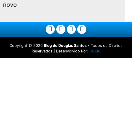
novo
Copyright ©
2026
Blog do Douglas Santos
- Todos os Direitos
Reservados | Desenvolvido Por:
JOERI