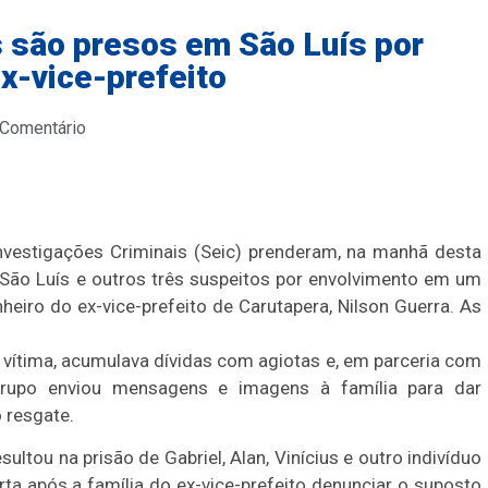
s são presos em São Luís por
ex-vice-prefeito
 Comentário
Investigações Criminais (Seic) prenderam, na manhã desta
de São Luís e outros três suspeitos por envolvimento em um
heiro do ex-vice-prefeito de Carutapera, Nilson Guerra. As
 vítima, acumulava dívidas com agiotas e, em parceria com
 grupo enviou mensagens e imagens à família para dar
o resgate.
sultou na prisão de Gabriel, Alan, Vinícius e outro indivíduo
rta após a família do ex-vice-prefeito denunciar o suposto