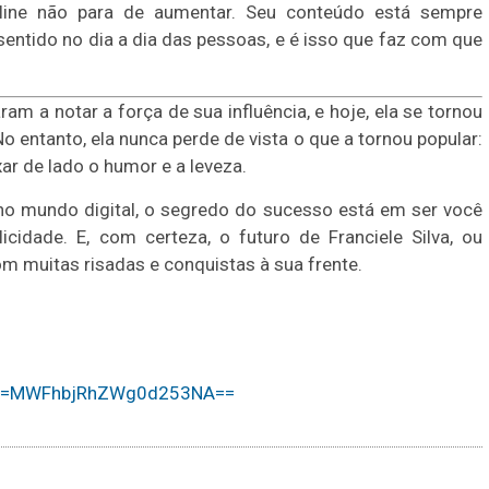
line não para de aumentar. Seu conteúdo está sempre
entido no dia a dia das pessoas, e é isso que faz com que
 a notar a força de sua influência, e hoje, ela se tornou
o entanto, ela nunca perde de vista o que a tornou popular:
ar de lado o humor e a leveza.
, no mundo digital, o segredo do sucesso está em ser você
idade. E, com certeza, o futuro de Franciele Silva, ou
om muitas risadas e conquistas à sua frente.
gsh=MWFhbjRhZWg0d253NA==