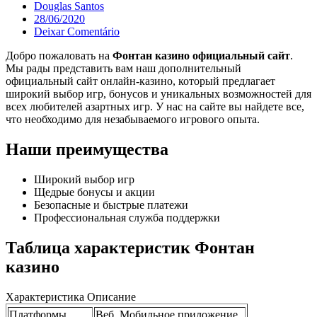
Douglas Santos
28/06/2020
Deixar Comentário
Добро пожаловать на
Фонтан казино официальный сайт
.
Мы рады представить вам наш дополнительный
официальный сайт онлайн-казино, который предлагает
широкий выбор игр, бонусов и уникальных возможностей для
всех любителей азартных игр. У нас на сайте вы найдете все,
что необходимо для незабываемого игрового опыта.
Наши преимущества
Широкий выбор игр
Щедрые бонусы и акции
Безопасные и быстрые платежи
Профессиональная служба поддержки
Таблица характеристик Фонтан
казино
Характеристика Описание
Платформы
Веб, Мобильное приложение