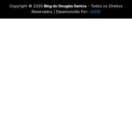
Copyright ©
2026
Blog do Douglas Santos
- Todos os Direitos
Reservados | Desenvolvido Por:
JOERI